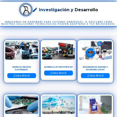
🧪 Investigación y Desarrollo
INNOVAMOS EN HARDWARE PARA SISTEMAS EMBEBIDOS. 🚀 DESCUBRE CÓMO
NUESTRAS SOLUCIONES TECNOLÓGICAS PUEDEN ADAPTARSE A TUS NECESIDADES.
DISEÑO DE CIRCUITOS
DESARROLLO DE PROTOTIPOS IOT
INTEGRACIÓN DE SENSORES Y
ELECTRÓNICOS.
ACTUADORES CON IOT
¡Cotiza Ahora!
¡Cotiza Ahora!
¡Cotiza Ahora!