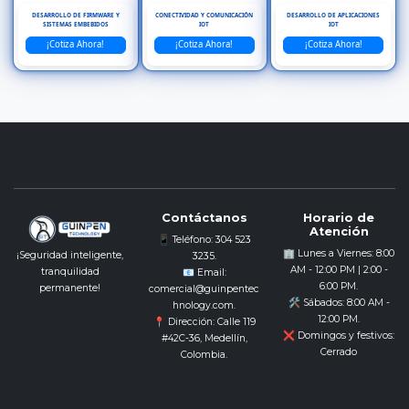
DESARROLLO DE FIRMWARE Y
CONECTIVIDAD Y COMUNICACIÓN
DESARROLLO DE APLICACIONES
SISTEMAS EMBEBIDOS
IOT
IOT
¡Cotiza Ahora!
¡Cotiza Ahora!
¡Cotiza Ahora!
Contáctanos
Horario de
Atención
📱 Teléfono: 304 523
🏢 Lunes a Viernes: 8:00
¡Seguridad inteligente,
3235.
AM - 12:00 PM | 2:00 -
tranquilidad
📧 Email:
6:00 PM.
permanente!
comercial@guinpentec
🛠️ Sábados: 8:00 AM -
hnology.com.
12:00 PM.
📍 Dirección: Calle 119
❌ Domingos y festivos:
#42C-36, Medellín,
Cerrado
Colombia.