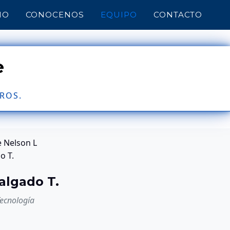
IO
CONOCENOS
EQUIPO
CONTACTO
e
ROS.
algado T.
Tecnología